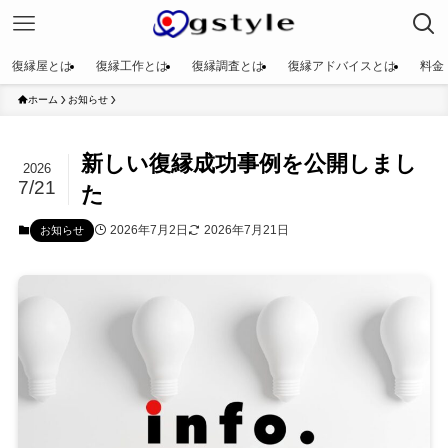
復縁屋とは
復縁工作とは
復縁調査とは
復縁アドバイスとは
料金
ホーム
お知らせ
新しい復縁成功事例を公開しまし
2026
7/21
た
2026年7月2日
2026年7月21日
お知らせ