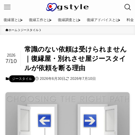
復縁屋とは
復縁工作とは
復縁調査とは
復縁アドバイスとは
料金
ホーム
ジースタイル
常識のない依頼は受けられません
2026
｜復縁屋・別れさせ屋ジースタイ
7/10
ルが依頼を断る理由
2026年6月30日
2026年7月10日
ジースタイル